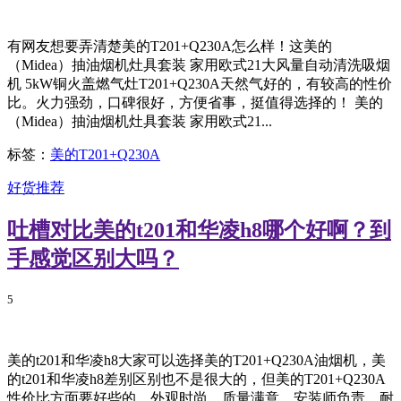
有网友想要弄清楚美的T201+Q230A怎么样！这美的
（Midea）抽油烟机灶具套装 家用欧式21大风量自动清洗吸烟
机 5kW铜火盖燃气灶T201+Q230A天然气好的，有较高的性价
比。火力强劲，口碑很好，方便省事，挺值得选择的！ 美的
（Midea）抽油烟机灶具套装 家用欧式21...
标签：
美的T201+Q230A
好货推荐
吐槽对比美的t201和华凌h8哪个好啊？到
手感觉区别大吗？
5
美的t201和华凌h8大家可以选择美的T201+Q230A油烟机，美
的t201和华凌h8差别区别也不是很大的，但美的T201+Q230A
性价比方面要好些的，外观时尚，质量满意，安装师负责，耐